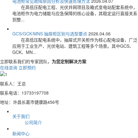
电池柜常见故障原因分析及快速处理方法
2026.04.07
在高低压配电工程、光伏并网项目及箱式变电站配套系统中，
电池柜作为电力储能与应急保障的核心设备，其稳定运行直接关系
到整...
GCS/GCK/MNS 抽屉柜区别与选型要点
2026.04.06
在高低压配电系统中，抽屉式开关柜作为核心配电设备，广泛
应用于工业生产、光伏电站、建筑工程等多个场景。其中GCS、
GCK、MN...
立即联系
我们的
专家团队，
为您定制解决方案
在线咨询
立即预约
联系人：王总
联系电话：13733197708
地址：许昌长葛市健康路456号
关于我们
公司简介
新闻中心