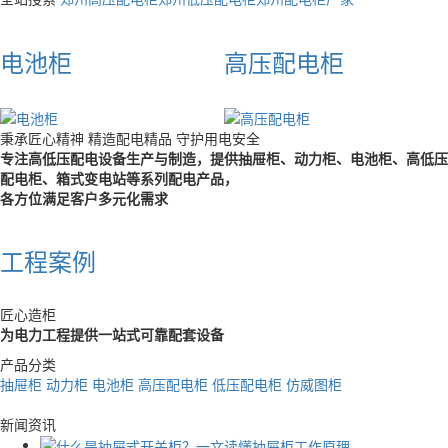
电池柜
高压配电柜
秉承匠心精神 精造配电精品 守护用电安全
专注高低压配电设备生产与制造，提供抽屉柜、动力柜、电池柜、高低压
配电柜、箱式变电站等系列配电产品，
各方位满足客户多元化需求
工程案例
匠心造柜
为电力工程提供一站式可靠配套设备
产品分类
抽屉柜
动力柜
电池柜
高压配电柜
低压配电柜
仿威图柜
新闻资讯