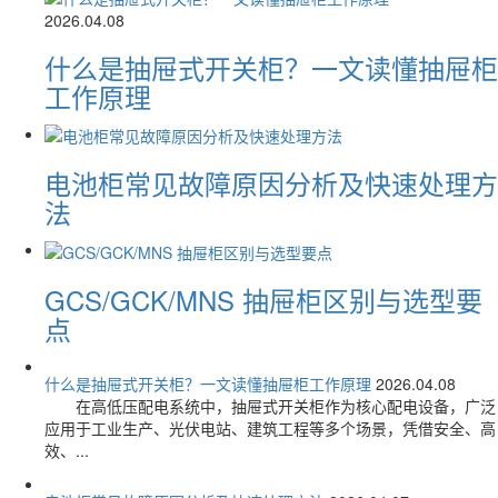
2026.04.08
什么是抽屉式开关柜？一文读懂抽屉柜
工作原理
电池柜常见故障原因分析及快速处理方
法
GCS/GCK/MNS 抽屉柜区别与选型要
点
什么是抽屉式开关柜？一文读懂抽屉柜工作原理
2026.04.08
在高低压配电系统中，抽屉式开关柜作为核心配电设备，广泛
应用于工业生产、光伏电站、建筑工程等多个场景，凭借安全、高
效、...